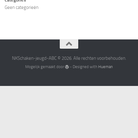
Categories
Geen categorieën
NKSchaken-jeugd-ABC © 2026. Alle rechten voorbehouden.
Mogelijk gemaakt door
- Designed with
Hueman