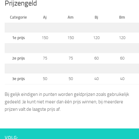
Prijzengeld
Categorie
Aj
Am
Bj
Bm
1e prijs
150
150
120
120
2e prijs
75
75
60
60
3e prijs
50
50
40
40
Bij gelijk eindigen in punten worden geldprijzen zoals gebruikelijk
gedeeld. Je kunt niet meer dan één prijs winnen; bij meerdere
prijzen valt de laagste prijs af.
VOLG: