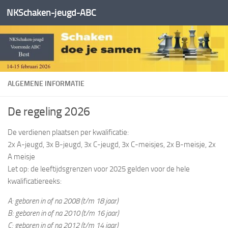
NKSchaken-jeugd-ABC
Skip to content
ALGEMENE INFORMATIE
De regeling 2026
De verdienen plaatsen per kwalificatie:
2x A-jeugd, 3x B-jeugd, 3x C-jeugd, 3x C-meisjes, 2x B-meisje, 2x
A meisje
Let op: de leeftijdsgrenzen voor 2025 gelden voor de hele
kwalificatiereeks:
A: geboren in of na 2008 (​t/m 18 jaar)
B: geboren in of na 2010 (t/m 16 jaar)
C: geboren in of na 2012 (t/m 14 jaar)